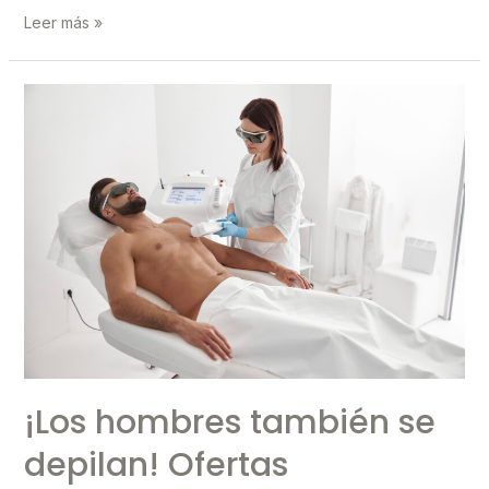
¿Cuánto
Leer más »
dura
la
depilación
láser?
¡Los hombres también se
depilan! Ofertas