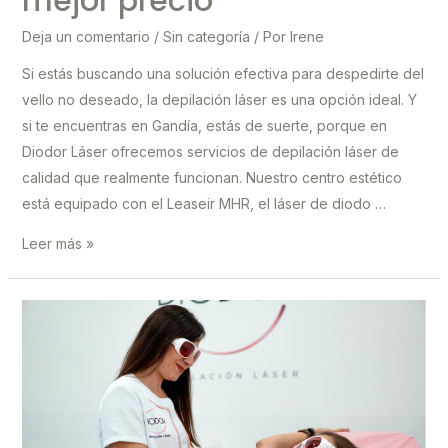
mejor precio
Deja un comentario
/
Sin categoría
/ Por
Irene
Si estás buscando una solución efectiva para despedirte del
vello no deseado, la depilación láser es una opción ideal. Y
si te encuentras en Gandía, estás de suerte, porque en
Diodor Láser ofrecemos servicios de depilación láser de
calidad que realmente funcionan. Nuestro centro estético
está equipado con el Leaseir MHR, el láser de diodo …
Depilación
Leer más »
láser
en
Gandía
que
sí
funciona,
al