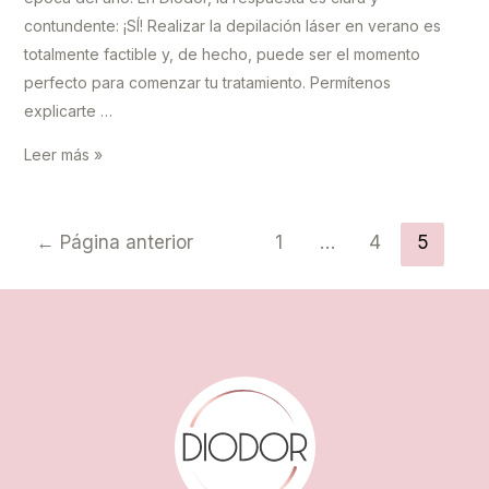
contundente: ¡SÍ! Realizar la depilación láser en verano es
totalmente factible y, de hecho, puede ser el momento
perfecto para comenzar tu tratamiento. Permítenos
explicarte …
¿Me
Leer más »
puedo
hacer
Navegación
láser
←
Página anterior
1
…
4
5
de
en
entradas
verano?
En
Diodor
decimos
¡SÍ!