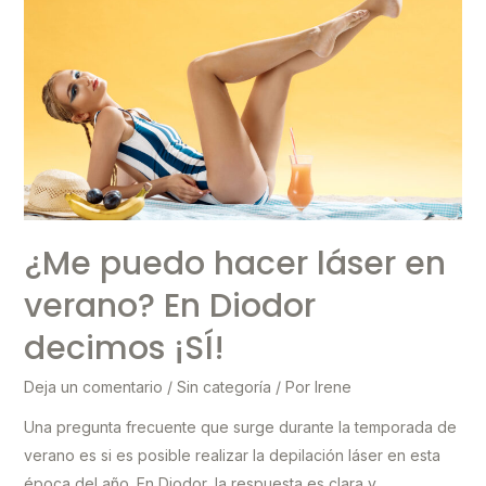
Ofertas
depilación
láser
para
hombre
en
Diodor
¿Me puedo hacer láser en
verano? En Diodor
decimos ¡SÍ!
Deja un comentario
/
Sin categoría
/ Por
Irene
Una pregunta frecuente que surge durante la temporada de
verano es si es posible realizar la depilación láser en esta
época del año. En Diodor, la respuesta es clara y