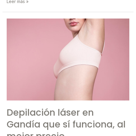
Depilación
Leer más »
Láser
y
Embarazo:
¿Es
Seguro
para
el
Bebé?
Depilación láser en
Gandía que sí funciona, al