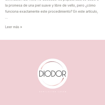
la promesa de una piel suave y libre de vello, pero ¿cómo
funciona exactamente este procedimiento? En este artículo,
…
Cómo
Leer más »
funciona
la
depilación
láser