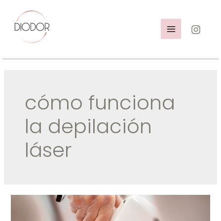
Ir
al
contenido
MAIN
MENU
cómo funciona
la depilación
láser