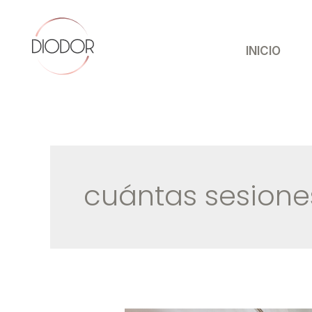
Ir
al
contenido
INICIO
cuántas sesiones