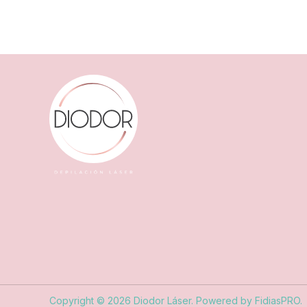
Cuántas
sesiones
de
láser
se
necesitan
Copyright © 2026 Diodor Láser. Powered by FidiasPRO.