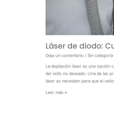
Láser de diodo: C
Deja un comentario
/
Sin categoría
La depilación láser es una opción
del vello no deseado. Una de las p
láser se necesitan para que el vel
Láser
Leer más »
de
diodo: