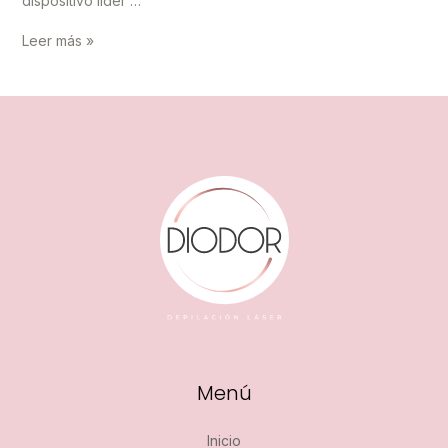
dispositivo líder …
Depilación
Leer más »
láser
definitiva:
Leaseir
MHR
Menú
Inicio