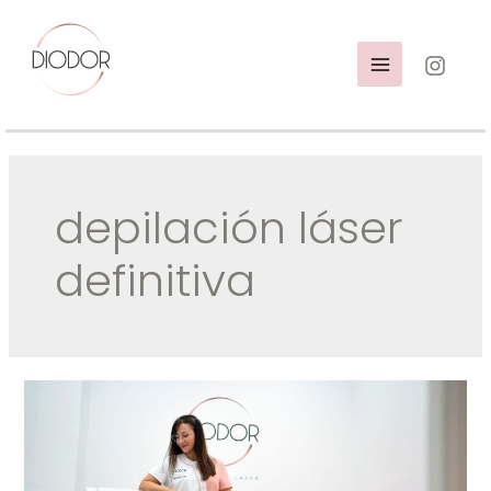
Ir
al
contenido
MAIN
MENU
depilación láser
definitiva