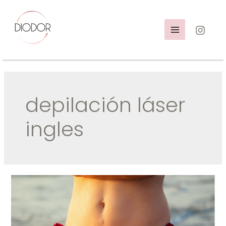
Ir
al
contenido
MAIN
MENU
depilación láser
ingles