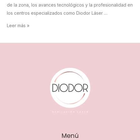
de la zona, los avances tecnológicos y la profesionalidad en
los centros especializados como Diodor Láser …
Depilación
Leer más »
láser
en
ingles:
guía
completa
para
una
piel
suave
y
sin
vello
Menú