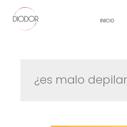
Ir
al
contenido
INICIO
¿es malo depilar