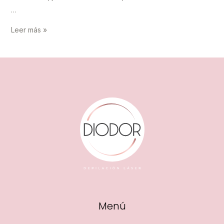
…
Depilación
Leer más »
láser
económica
y
efectiva
Gandía
Menú