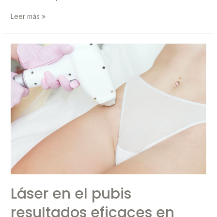
Depilación
Leer más »
láser
en
ingles:
guía
completa
para
una
piel
suave
y
sin
vello
Láser en el pubis
resultados eficaces en