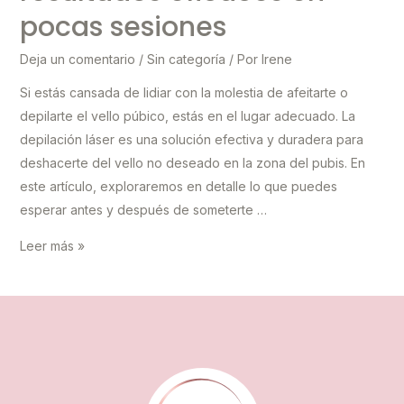
pocas sesiones
Deja un comentario
/
Sin categoría
/ Por
Irene
Si estás cansada de lidiar con la molestia de afeitarte o
depilarte el vello púbico, estás en el lugar adecuado. La
depilación láser es una solución efectiva y duradera para
deshacerte del vello no deseado en la zona del pubis. En
este artículo, exploraremos en detalle lo que puedes
esperar antes y después de someterte …
Láser
Leer más »
en
el
pubis
resultados
eficaces
en