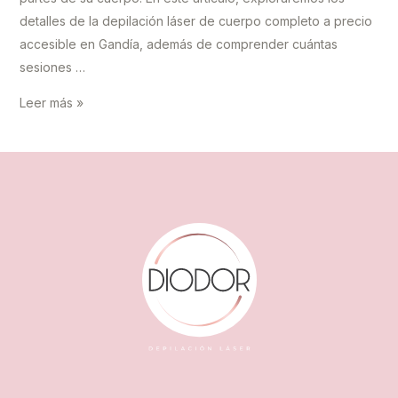
detalles de la depilación láser de cuerpo completo a precio
accesible en Gandía, además de comprender cuántas
sesiones …
Depilación
Leer más »
láser:
Cuerpo
completo
al
mejor
precio