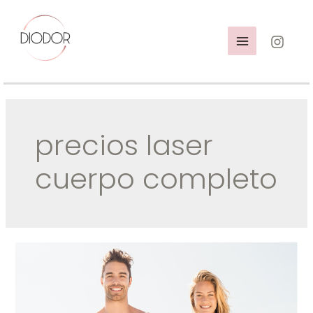
Ir
al
contenido
MAIN
MENU
precios laser
cuerpo completo