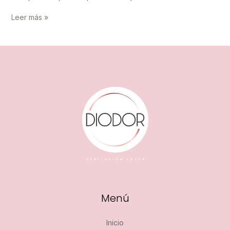
Láser
Leer más »
de
diodo:
Cuántas
sesiones
de
láser
se
necesitan
Menú
Inicio