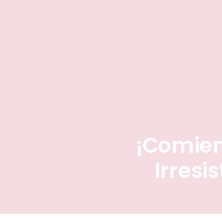
¡Comien
Irresi