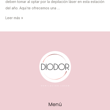
deben tomar al optar por la depilación láser en esta estación
del año. Aquí te ofrecemos una …
Depilación
Leer más »
láser
en
verano:
Consejos
para
un
tratamiento
seguro
Menú