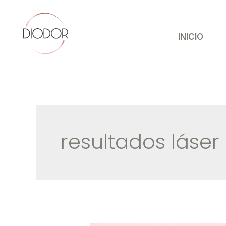
Ir
al
contenido
INICIO
resultados láser