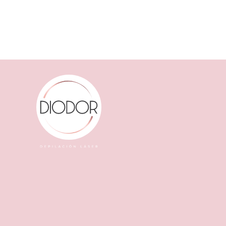
diodo:
resultados
garantizados
desde
la
primera
sesión